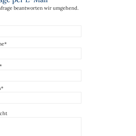
nfrage beantworten wir umgehend.
me*
*
n*
cht