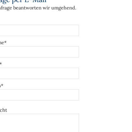
nfrage beantworten wir umgehend.
me*
*
n*
cht