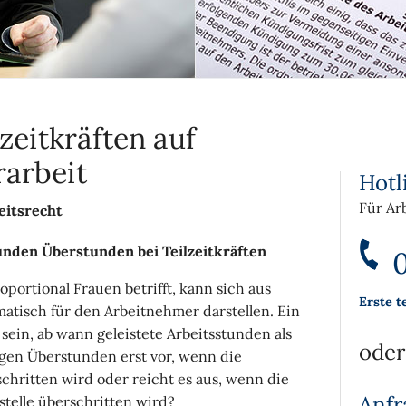
zeitkräften auf
rarbeit
Hotl
Für Ar
eitsrecht
unden Überstunden bei Teilzeitkräften
0
oportional Frauen betrifft, kann sich aus
Erste t
atisch für den Arbeitnehmer darstellen. Ein
sein, ab wann geleistete Arbeitsstunden als
oder
gen Überstunden erst vor, wenn die
rschritten wird oder reicht es aus, wenn die
Anfr
tstelle überschritten wird?