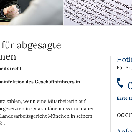
 für abgesagte
mmen
Hotl
Für Ar
eitsrecht
ainfektion des Geschäftsführers in
0
Erste t
tz zahlen, wenn eine Mitarbeiterin auf
orgesetzten in Quarantäne muss und daher
oder
as Landesarbeitsgericht München in seinem
21.
Anfr