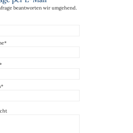
nfrage beantworten wir umgehend.
me*
*
n*
cht