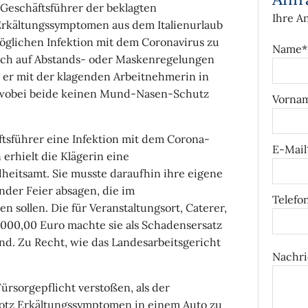
 Geschäftsführer der beklagten
Ihre A
Erkältungssymptomen aus dem Italienurlaub
öglichen Infektion mit dem Coronavirus zu
Name*
 Auch auf Abstands- oder Maskenregelungen
hr er mit der klagenden Arbeitnehmerin in
wobei beide keinen Mund-Nasen-Schutz
Vorna
tsführer eine Infektion mit dem Corona-
E-Mail
n erhielt die Klägerin eine
itsamt. Sie musste daraufhin ihre eigene
nder Feier absagen, die im
Telefo
n sollen. Die für Veranstaltungsort, Caterer,
.000,00 Euro machte sie als Schadensersatz
nd. Zu Recht, wie das Landesarbeitsgericht
Nachri
ürsorgepflicht verstoßen, als der
trotz Erkältungssymptomen in einem Auto zu