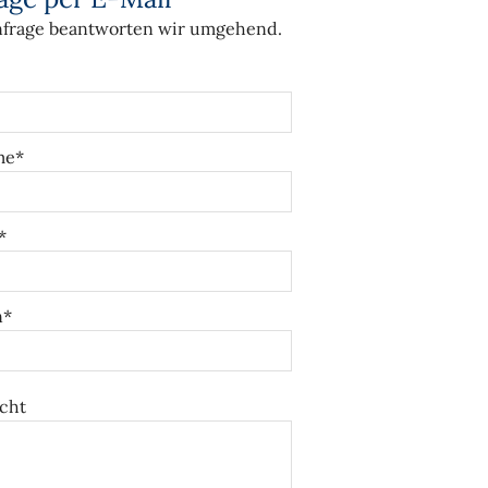
nfrage beantworten wir umgehend.
me*
*
n*
cht