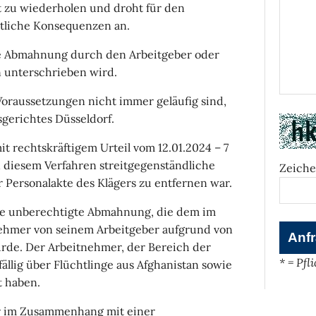
t zu wiederholen und droht für den
htliche Konsequenzen an.
die Abmahnung durch den Arbeitgeber oder
 unterschrieben wird.
oraussetzungen nicht immer geläufig sind,
tsgerichtes Düsseldorf.
it rechtskräftigem Urteil vom 12.01.2024 – 7
n diesem Verfahren streitgegenständliche
Zeiche
ersonalakte des Klägers zu entfernen war.
ne unberechtigte Abmahnung, die dem im
tnehmer von seinem Arbeitgeber aufgrund von
rde. Der Arbeitnehmer, der Bereich der
* = Pfl
abfällig über Flüchtlinge aus Afghanistan sowie
t haben.
 er im Zusammenhang mit einer