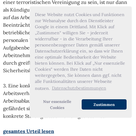
einer terroristischen Vereinigung zu sein, ist nur dann
als Kündigungsgrund geeignet, wenn eine Auswirkung
Diese Website nutzt Cookies und Funktionen
auf das Arbeitsverhältnis durch eine konkrete
zur Webanalyse durch den Dienstleister
Beeinträchtigung im Leistungsbereich, im Bereich der
Google in einem Drittland. Mit Klick auf
betrieblichen Verbundenheit aller Mitarbeiter, im
„Zustimmen“ willigen Sie – jederzeit
widerrufbar - in die Verarbeitung Ihrer
personalen Vertrauensbereich oder im betrieblichen
personenbezogener Daten gemäß unserer
Aufgabenbereich vorliegt oder die Eignung des
Datenschutzerklärung ein, so dass wir Ihnen
Arbeitnehmers für die Arbeitsleistung entfallen ist oder
eine optimale Bedienbarkeit der Website
durch greifbare Tatsachen zu belegende berechtigte
bieten können. Bei Klick auf „Nur essenzielle
Cookies“ werden Ihre Daten nicht
Sicherheitsbedenken bestehen.
weitergegeben, Sie können dann ggf. nicht
alle Funktionalitäten unserer Webseite
3. Eine konkrete Beeinträchtigung des
nutzen.
Datenschutzbestimmungen
Arbeitsverhältnisses liegt nicht schon dann vor, wenn
Arbeitsablauf oder Betriebsfrieden abstrakt oder konkret
Nur essenzielle
Zustimmen
Cookies
gefährdet sind, sondern nur dann, wenn insoweit eine
konkrete Störung tatsächlich eingetreten ist.
gesamtes Urteil lesen