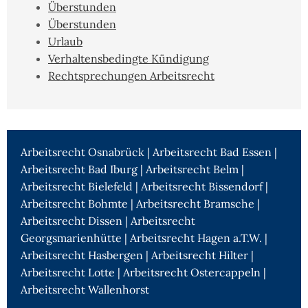
Überstunden
Überstunden
Urlaub
Verhaltensbedingte Kündigung
Rechtsprechungen Arbeitsrecht
Arbeitsrecht Osnabrück
|
Arbeitsrecht Bad Essen
|
Arbeitsrecht Bad Iburg
|
Arbeitsrecht Belm
|
Arbeitsrecht Bielefeld
|
Arbeitsrecht Bissendorf
|
Arbeitsrecht Bohmte
|
Arbeitsrecht Bramsche
|
Arbeitsrecht Dissen
|
Arbeitsrecht
Georgsmarienhütte
|
Arbeitsrecht Hagen a.T.W.
|
Arbeitsrecht Hasbergen
|
Arbeitsrecht Hilter
|
Arbeitsrecht Lotte
|
Arbeitsrecht Ostercappeln
|
Arbeitsrecht Wallenhorst