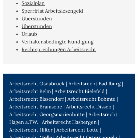
Sozialplan
Sperrfrist Arbeitslosengeld
Überstunden
Überstunden
Urlaub
Verhaltensbedingte Kündigung
Rechtsprechungen Arbeitsrecht
Arbeitsrecht Osnabrück
|
Arbeitsrecht Bad Iburg
|
Arbeitsrecht Belm
|
Arbeitsrecht Bielefeld
|
Arbeitsrecht Bissendorf
|
Arbeitsrecht Bohmte
|
Arbeitsrecht Bramsche
|
Arbeitsrecht Dissen
|
Arbeitsrecht Georgsmarienhütte
|
Arbeitsrecht
Hagen a.T.W.
|
Arbeitsrecht Hasbergen
|
Arbeitsrecht Hilter
|
Arbeitsrecht Lotte
|
Arbeitsrecht Melle
|
Arbeitsrecht Ostercappeln
|