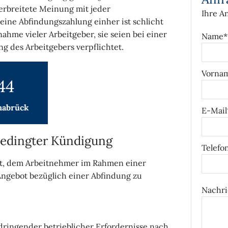
erbreitete Meinung mit jeder
Ihre A
ne Abfindungszahlung einher ist schlicht
nahme vieler Arbeitgeber, sie seien bei einer
Name*
g des Arbeitgebers verpflichtet.
Vorna
44
nabrück
E-Mail
bedingter Kündigung
Telefo
it, dem Arbeitnehmer im Rahmen einer
ngebot bezüglich einer Abfindung zu
Nachri
dringender betrieblicher Erfordernisse nach