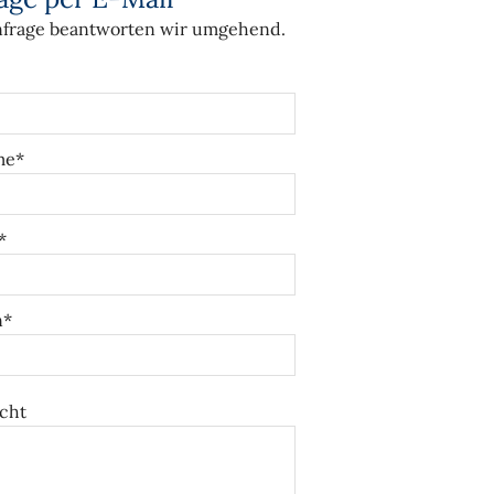
nfrage beantworten wir umgehend.
me*
*
n*
cht