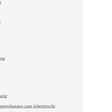
g
t
ung
gung
tsprechungen zum Arbeitsrecht