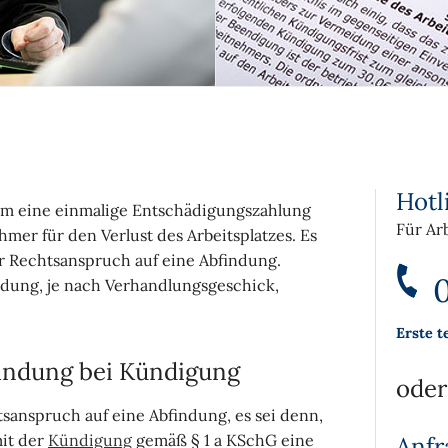
Hotl
 um eine einmalige Entschädigungszahlung
Für Ar
mer für den Verlust des Arbeitsplatzes. Es
r Rechtsanspruch auf eine Abfindung.
0
dung, je nach Verhandlungsgeschick,
Erste t
indung bei Kündigung
oder
tsanspruch auf eine Abfindung, es sei denn,
it der
Kündigung
gemäß § 1 a KSchG eine
Anfr